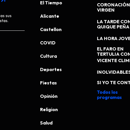
arrow_outward
El Tiempo
CORONACIÓN 
VIRGEN
das sus
Alicante
stas.
LA TARDE CO
QUIQUE PEÑA
Castellon
LA HORA JOV
COVID
EL FARO EN
TERTULIA CO
Cultura
VICENTE CLI
Deportes
INOLVIDABLE
SI YO TE CONT
Fiestas
Todos los
Opinión
programas
Religion
Salud