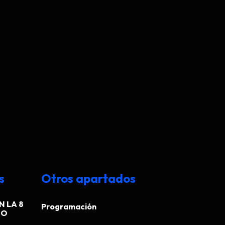
s
Otros apartados
N LA 8
Programación
EO