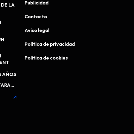
Publicidad
DE LA
Contacto
N
Aviso legal
EN
Política de privacidad
N
Política de cookies
MENT
S AÑOS
ARA...
arrow_outward