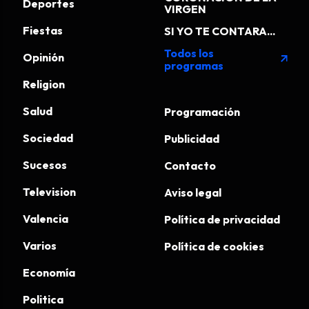
Deportes
VIRGEN
Fiestas
SI YO TE CONTARA...
Todos los
Opinión
arrow_outward
programas
Religion
Salud
Programación
Sociedad
Publicidad
Sucesos
Contacto
Television
Aviso legal
Valencia
Política de privacidad
Varios
Política de cookies
Economía
Politica