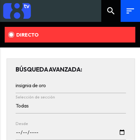
search
sort
DIRECTO
BÚSQUEDA AVANZADA:
Selección de sección
Desde