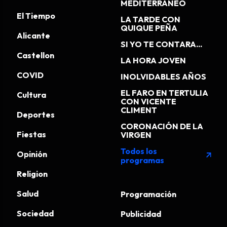
MEDITERRÁNEO
El Tiempo
LA TARDE CON
QUIQUE PEÑA
Alicante
SI YO TE CONTARA...
Castellon
LA HORA JOVEN
COVID
INOLVIDABLES AÑOS
EL FARO EN TERTULIA
Cultura
CON VICENTE
CLIMENT
Deportes
CORONACIÓN DE LA
Fiestas
VIRGEN
Todos los
Opinión
arrow_outward
programas
Religion
Salud
Programación
Sociedad
Publicidad