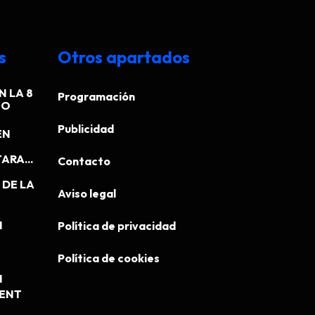
s
Otros apartados
N LA 8
Programación
EO
Publicidad
EN
ARA...
Contacto
DE LA
Aviso legal
N
Política de privacidad
Política de cookies
N
MENT