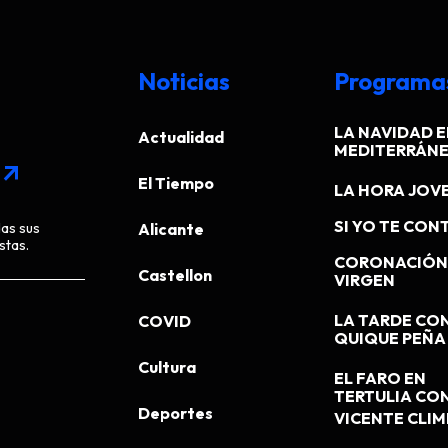
Noticias
Programa
LA NAVIDAD E
Actualidad
MEDITERRÁN
arrow_outward
El Tiempo
LA HORA JOV
SI YO TE CONT
das sus
Alicante
stas.
CORONACIÓN 
Castellon
VIRGEN
LA TARDE CO
COVID
QUIQUE PEÑA
Cultura
EL FARO EN
TERTULIA CO
Deportes
VICENTE CLI