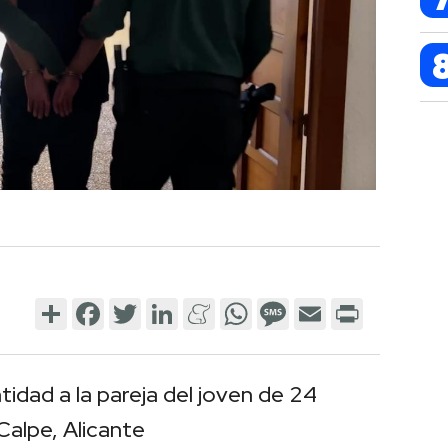
Share
Facebook
Twitter
LinkedIn
Meneame
WhatsApp
Message
Email
Print
idad a la pareja del joven de 24
Calpe, Alicante