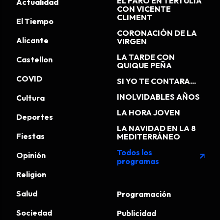
EL FARO EN TERTULIA
Actualidad
CON VICENTE
CLIMENT
El Tiempo
CORONACIÓN DE LA
Alicante
VIRGEN
LA TARDE CON
Castellon
QUIQUE PEÑA
COVID
SI YO TE CONTARA...
INOLVIDABLES AÑOS
Cultura
LA HORA JOVEN
Deportes
LA NAVIDAD EN LA 8
Fiestas
MEDITERRÁNEO
Todos los
Opinión
arrow_outward
programas
Religion
Salud
Programación
Sociedad
Publicidad