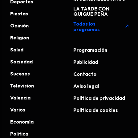
Deportes
LA TARDE CON
Fiestas
QUIQUE PEÑA
Todos los
Opinión
arrow_outward
programas
Religion
Salud
Programación
Sociedad
Publicidad
Sucesos
Contacto
Television
Aviso legal
Valencia
Política de privacidad
Varios
Política de cookies
Economía
Politica