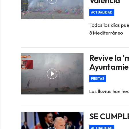
Valencia
ACTUALIDAD
Todos los días pue
8 Mediterráneo
Revive la '
Ayuntamien
FIESTAS
Las lluvias han he
SE CUMPLE
ACTUALIDAD