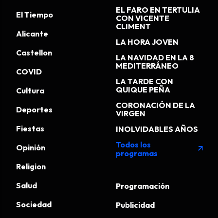
EL FARO EN TERTULIA
El Tiempo
CON VICENTE
CLIMENT
Alicante
LA HORA JOVEN
Castellon
LA NAVIDAD EN LA 8
MEDITERRÁNEO
COVID
LA TARDE CON
QUIQUE PEÑA
Cultura
CORONACIÓN DE LA
Deportes
VIRGEN
Fiestas
INOLVIDABLES AÑOS
Todos los
Opinión
arrow_outward
programas
Religion
Salud
Programación
Sociedad
Publicidad