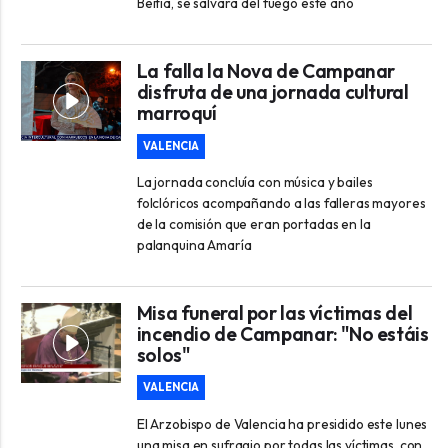
Beitia, se salvará del fuego este año
La falla la Nova de Campanar
disfruta de una jornada cultural
marroquí
VALENCIA
La jornada concluía con música y bailes
folclóricos acompañando a las falleras mayores
de la comisión que eran portadas en la
palanquina Amaría
Misa funeral por las víctimas del
incendio de Campanar: "No estáis
solos"
VALENCIA
El Arzobispo de Valencia ha presidido este lunes
una misa en sufragio por todas las víctimas, con