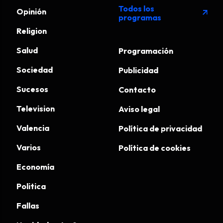
Todos los
Opinión
arrow_outward
programas
Religion
Salud
Programación
Sociedad
Publicidad
Sucesos
Contacto
Television
Aviso legal
Valencia
Política de privacidad
Varios
Política de cookies
Economía
Politica
Fallas