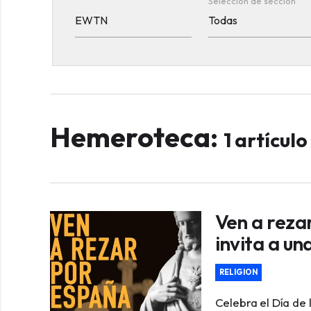
Selección de sección
Hemeroteca:
1 artícul
Ven a reza
invita a un
RELIGION
Celebra el Día de l