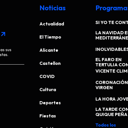
Noticias
Programa
SI YO TE CONT
Actualidad
LA NAVIDAD E
arrow_outward
El Tiempo
MEDITERRÁN
INOLVIDABLE
das sus
Alicante
stas.
EL FARO EN
Castellon
TERTULIA CO
VICENTE CLI
COVID
CORONACIÓN 
VIRGEN
Cultura
LA HORA JOV
Deportes
LA TARDE CO
QUIQUE PEÑA
Fiestas
Todos los