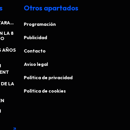
s
Otros apartados
ARA...
Programación
N LA 8
Publicidad
EO
S AÑOS
Contacto
Aviso legal
N
MENT
Política de privacidad
DE LA
Política de cookies
EN
N
arrow_outward