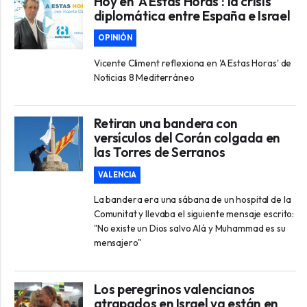
Hoy en 'A Estas Horas': la crisis
diplomática entre España e Israel
OPINIÓN
Vicente Climent reflexiona en 'A Estas Horas' de
Noticias 8 Mediterráneo
Retiran una bandera con
versículos del Corán colgada en
las Torres de Serranos
VALENCIA
La bandera era una sábana de un hospital de la
Comunitat y llevaba el siguiente mensaje escrito:
"No existe un Dios salvo Alá y Muhammad es su
mensajero"
Los peregrinos valencianos
atrapados en Israel ya están en