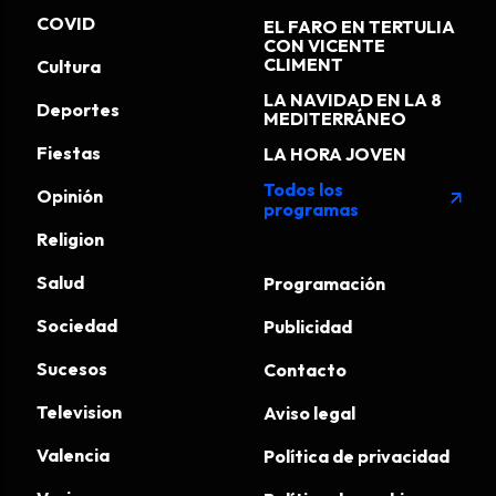
COVID
EL FARO EN TERTULIA
CON VICENTE
CLIMENT
Cultura
LA NAVIDAD EN LA 8
Deportes
MEDITERRÁNEO
Fiestas
LA HORA JOVEN
Todos los
Opinión
arrow_outward
programas
Religion
Salud
Programación
Sociedad
Publicidad
Sucesos
Contacto
Television
Aviso legal
Valencia
Política de privacidad