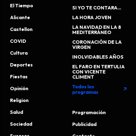
El Tiempo
SI YO TE CONTARA...
Alicante
LA HORA JOVEN
LA NAVIDAD EN LA 8
Castellon
MEDITERRÁNEO
COVID
CORONACIÓN DE LA
VIRGEN
Cultura
INOLVIDABLES AÑOS
Deportes
EL FARO EN TERTULIA
CON VICENTE
Fiestas
CLIMENT
Todos los
Opinión
arrow_outward
programas
Religion
Salud
Programación
Sociedad
Publicidad
Sucesos