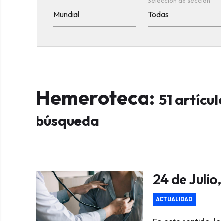
Selección de sección
Hemeroteca:
51 artícu
búsqueda
24 de Julio
ACTUALIDAD
En este sentido, 