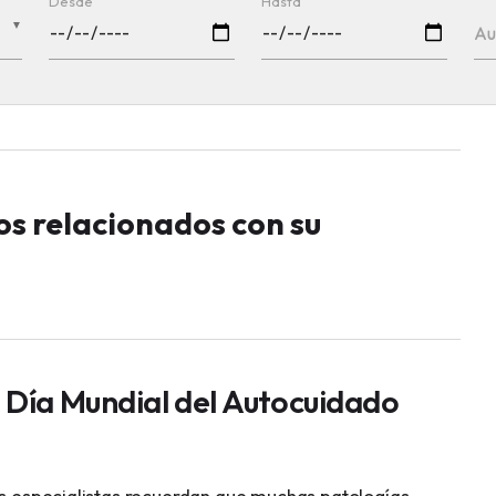
Desde
Hasta
▼
Au
los relacionados con su
, Día Mundial del Autocuidado
los especialistas recuerdan que muchas patologías