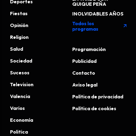
Deportes
QUIQUE PEÑA
Fiestas
INOLVIDABLES AÑOS
Todos los
Opinión
arrow_outward
programas
Religion
Salud
Programación
Sociedad
Publicidad
Sucesos
Contacto
Television
Aviso legal
Valencia
Política de privacidad
Varios
Política de cookies
Economía
Politica