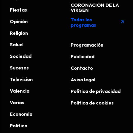
CORONACIÓN DE LA
Fiestas
VIRGEN
Todos los
Opinión
arrow_outward
programas
Religion
Salud
Programación
Sociedad
Publicidad
Sucesos
Contacto
Television
Aviso legal
Valencia
Política de privacidad
Varios
Política de cookies
Economía
Politica