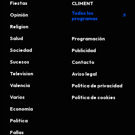
Fiestas
CLIMENT
Todos los
Opinión
arrow_outward
programas
Religion
Salud
Programación
Sociedad
Publicidad
Sucesos
Contacto
Television
Aviso legal
Valencia
Política de privacidad
Varios
Política de cookies
Economía
Politica
Fallas