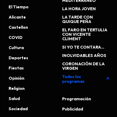
MEDITERRÁNEO
El Tiempo
LA HORA JOVEN
Alicante
LA TARDE CON
QUIQUE PEÑA
Castellon
EL FARO EN TERTULIA
CON VICENTE
COVID
CLIMENT
SI YO TE CONTARA...
Cultura
INOLVIDABLES AÑOS
Deportes
CORONACIÓN DE LA
Fiestas
VIRGEN
Todos los
Opinión
arrow_outward
programas
Religion
Salud
Programación
Sociedad
Publicidad