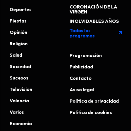
CORONACIÓN DE LA
Deportes
VIRGEN
Fiestas
INOLVIDABLES AÑOS
Todos los
Opinión
arrow_outward
programas
Religion
Salud
Programación
Sociedad
Publicidad
Sucesos
Contacto
Television
Aviso legal
Valencia
Política de privacidad
Varios
Política de cookies
Economía