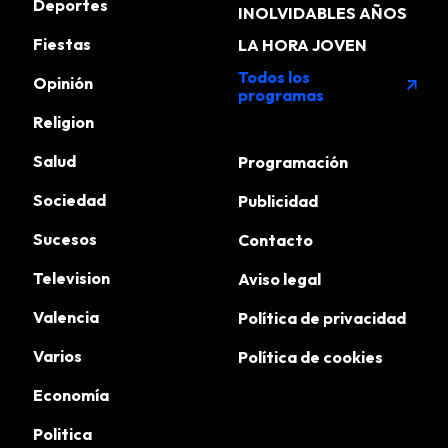
Deportes
INOLVIDABLES AÑOS
Fiestas
LA HORA JOVEN
Todos los
Opinión
arrow_outward
programas
Religion
Salud
Programación
Sociedad
Publicidad
Sucesos
Contacto
Television
Aviso legal
Valencia
Política de privacidad
Varios
Política de cookies
Economía
Politica