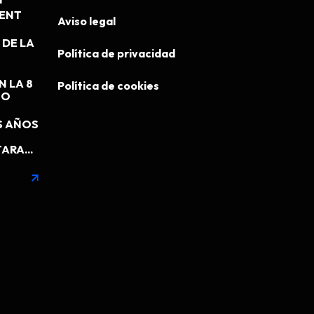
N
MENT
Aviso legal
DE LA
Política de privacidad
N LA 8
Política de cookies
EO
S AÑOS
ARA...
arrow_outward