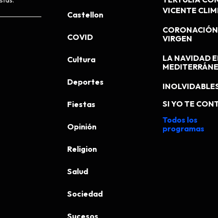
TERTULIA CO
VICENTE CLI
Castellon
CORONACIÓN 
COVID
VIRGEN
LA NAVIDAD E
Cultura
MEDITERRÁN
Deportes
INOLVIDABLE
SI YO TE CONT
Fiestas
Todos los
Opinión
programas
Religion
Salud
Sociedad
Sucesos