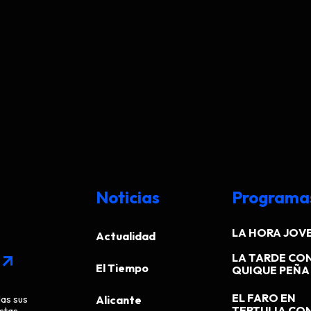
Noticias
Programa
LA HORA JOV
Actualidad
LA TARDE CO
arrow_outward
El Tiempo
QUIQUE PEÑA
EL FARO EN
das sus
Alicante
stas.