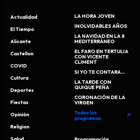
LA HORA JOVEN
Actualidad
INOLVIDABLES AÑOS
El Tiempo
LA NAVIDAD EN LA 8
Alicante
MEDITERRÁNEO
EL FARO EN TERTULIA
Castellon
CON VICENTE
CLIMENT
COVID
SI YO TE CONTARA...
Cultura
LA TARDE CON
QUIQUE PEÑA
Deportes
CORONACIÓN DE LA
Fiestas
VIRGEN
Todos los
Opinión
arrow_outward
programas
Religion
Salud
Programación