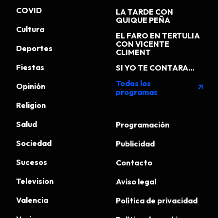
COVID
LA TARDE CON
QUIQUE PEÑA
Cultura
EL FARO EN TERTULIA
CON VICENTE
Deportes
CLIMENT
Fiestas
SI YO TE CONTARA...
Todos los
Opinión
arrow_outward
programas
Religion
Salud
Programación
Sociedad
Publicidad
Sucesos
Contacto
Television
Aviso legal
Valencia
Política de privacidad