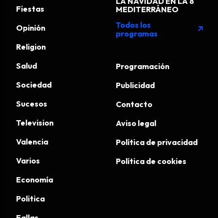
LA NAVIDAD EN LA 8
Fiestas
MEDITERRÁNEO
Todos los
Opinión
arrow_outward
programas
Religion
Salud
Programación
Sociedad
Publicidad
Sucesos
Contacto
Television
Aviso legal
Valencia
Política de privacidad
Varios
Política de cookies
Economía
Politica
Fallas