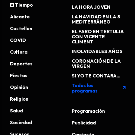
El Tiempo
LA HORA JOVEN
Alicante
LA NAVIDAD EN LA 8
MEDITERRÁNEO
Castellon
EL FARO EN TERTULIA
CON VICENTE
COVID
CLIMENT
INOLVIDABLES AÑOS
Cultura
CORONACIÓN DE LA
Deportes
VIRGEN
Fiestas
SI YO TE CONTARA...
Todos los
Opinión
arrow_outward
programas
Religion
Salud
Programación
Sociedad
Publicidad
Sucesos
Contacto