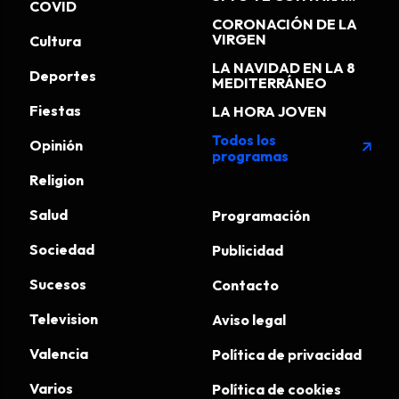
COVID
CORONACIÓN DE LA
VIRGEN
Cultura
LA NAVIDAD EN LA 8
Deportes
MEDITERRÁNEO
Fiestas
LA HORA JOVEN
Todos los
Opinión
arrow_outward
programas
Religion
Salud
Programación
Sociedad
Publicidad
Sucesos
Contacto
Television
Aviso legal
Valencia
Política de privacidad
Varios
Política de cookies