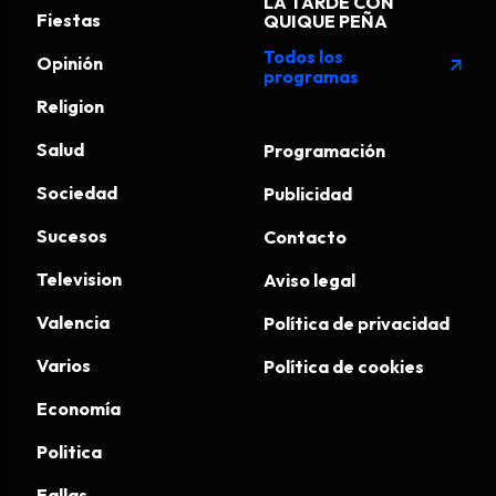
LA TARDE CON
Fiestas
QUIQUE PEÑA
Todos los
Opinión
arrow_outward
programas
Religion
Salud
Programación
Sociedad
Publicidad
Sucesos
Contacto
Television
Aviso legal
Valencia
Política de privacidad
Varios
Política de cookies
Economía
Politica
Fallas