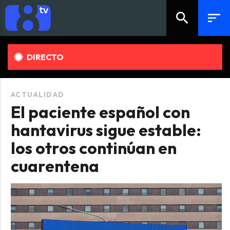
search
sort
DIRECTO
ACTUALIDAD
El paciente español con
hantavirus sigue estable:
los otros continúan en
cuarentena