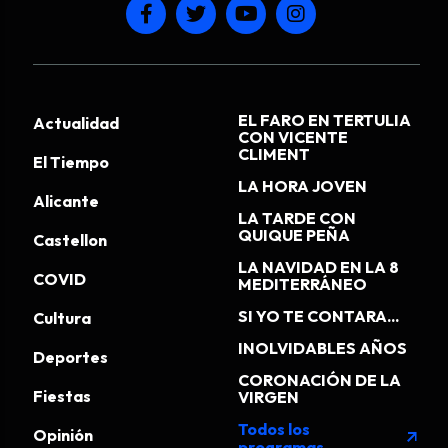
EL FARO EN TERTULIA
Actualidad
CON VICENTE
CLIMENT
El Tiempo
LA HORA JOVEN
Alicante
LA TARDE CON
QUIQUE PEÑA
Castellon
LA NAVIDAD EN LA 8
COVID
MEDITERRÁNEO
SI YO TE CONTARA...
Cultura
INOLVIDABLES AÑOS
Deportes
CORONACIÓN DE LA
Fiestas
VIRGEN
Todos los
Opinión
arrow_outward
programas