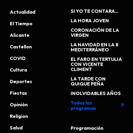
SI YO TE CONTARA...
Actualidad
LA HORA JOVEN
El Tiempo
CORONACIÓN DE LA
Alicante
VIRGEN
LA NAVIDAD EN LA 8
Castellon
MEDITERRÁNEO
COVID
EL FARO EN TERTULIA
CON VICENTE
CLIMENT
Cultura
LA TARDE CON
Deportes
QUIQUE PEÑA
Fiestas
INOLVIDABLES AÑOS
Todos los
Opinión
arrow_outward
programas
Religion
Salud
Programación