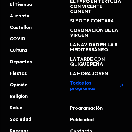
EL FARO EN TERTULIA
El Tiempo
CON VICENTE
CLIMENT
Alicante
SI YO TE CONTARA...
Castellon
CORONACIÓN DE LA
VIRGEN
COVID
LA NAVIDAD EN LA 8
MEDITERRÁNEO
Cultura
LA TARDE CON
Deportes
QUIQUE PEÑA
Fiestas
LA HORA JOVEN
Todos los
Opinión
arrow_outward
programas
Religion
Salud
Programación
Sociedad
Publicidad
Sucesos
Contacto