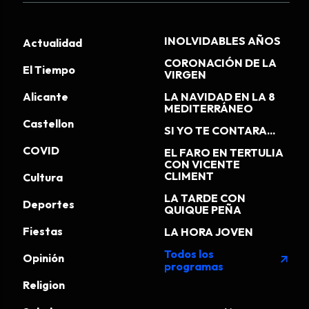
INOLVIDABLES AÑOS
Actualidad
CORONACIÓN DE LA
El Tiempo
VIRGEN
Alicante
LA NAVIDAD EN LA 8
MEDITERRÁNEO
Castellon
SI YO TE CONTARA...
COVID
EL FARO EN TERTULIA
CON VICENTE
CLIMENT
Cultura
LA TARDE CON
Deportes
QUIQUE PEÑA
Fiestas
LA HORA JOVEN
Todos los
Opinión
arrow_outward
programas
Religion