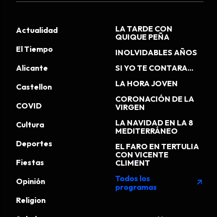
LA TARDE CON
Actualidad
QUIQUE PEÑA
El Tiempo
INOLVIDABLES AÑOS
Alicante
SI YO TE CONTARA...
LA HORA JOVEN
Castellon
CORONACIÓN DE LA
COVID
VIRGEN
LA NAVIDAD EN LA 8
Cultura
MEDITERRÁNEO
Deportes
EL FARO EN TERTULIA
CON VICENTE
Fiestas
CLIMENT
Todos los
Opinión
arrow_outward
programas
Religion