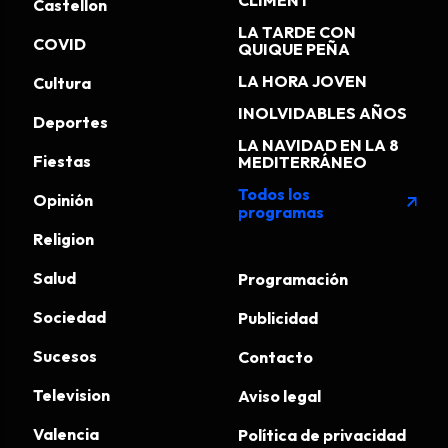
CLIMENT
Castellon
LA TARDE CON
COVID
QUIQUE PEÑA
LA HORA JOVEN
Cultura
INOLVIDABLES AÑOS
Deportes
LA NAVIDAD EN LA 8
Fiestas
MEDITERRÁNEO
Todos los
Opinión
arrow_outward
programas
Religion
Salud
Programación
Sociedad
Publicidad
Sucesos
Contacto
Television
Aviso legal
Valencia
Política de privacidad