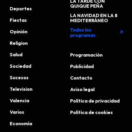
LA TARDE CON
QUIQUE PEÑA
Deportes
LA NAVIDAD EN LA 8
Fiestas
MEDITERRÁNEO
Todos los
Opinión
arrow_outward
programas
Religion
Salud
Programación
Sociedad
Publicidad
Sucesos
Contacto
Television
Aviso legal
Valencia
Política de privacidad
Varios
Política de cookies
Economía