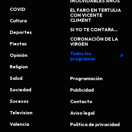
INOLVIDABLES AÑOS
COVID
EL FARO EN TERTULIA
CON VICENTE
CLIMENT
Cultura
SI YO TE CONTARA...
Deportes
CORONACIÓN DE LA
Fiestas
VIRGEN
Todos los
Opinión
arrow_outward
programas
Religion
Salud
Programación
Sociedad
Publicidad
Sucesos
Contacto
Television
Aviso legal
Valencia
Política de privacidad