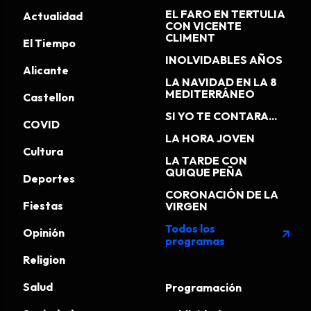
EL FARO EN TERTULIA
Actualidad
CON VICENTE
CLIMENT
El Tiempo
INOLVIDABLES AÑOS
Alicante
LA NAVIDAD EN LA 8
MEDITERRÁNEO
Castellon
SI YO TE CONTARA...
COVID
LA HORA JOVEN
Cultura
LA TARDE CON
QUIQUE PEÑA
Deportes
CORONACIÓN DE LA
Fiestas
VIRGEN
Todos los
Opinión
arrow_outward
programas
Religion
Salud
Programación