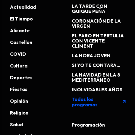
LA TARDE CON
Actualidad
QUIQUE PEÑA
El Tiempo
CORONACIÓN DE LA
VIRGEN
Alicante
EL FARO EN TERTULIA
CON VICENTE
Castellon
CLIMENT
COVID
LA HORA JOVEN
SI YO TE CONTARA...
Cultura
LA NAVIDAD EN LA 8
Deportes
MEDITERRÁNEO
Fiestas
INOLVIDABLES AÑOS
Todos los
Opinión
arrow_outward
programas
Religion
Salud
Programación