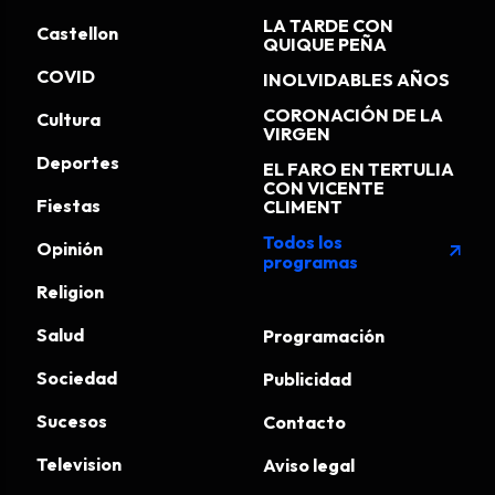
LA TARDE CON
Castellon
QUIQUE PEÑA
COVID
INOLVIDABLES AÑOS
CORONACIÓN DE LA
Cultura
VIRGEN
Deportes
EL FARO EN TERTULIA
CON VICENTE
Fiestas
CLIMENT
Todos los
Opinión
arrow_outward
programas
Religion
Salud
Programación
Sociedad
Publicidad
Sucesos
Contacto
Television
Aviso legal