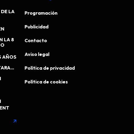
DE LA
Programación
Publicidad
EN
N LA 8
Contacto
EO
Aviso legal
S AÑOS
ARA...
Política de privacidad
N
Política de cookies
N
MENT
arrow_outward