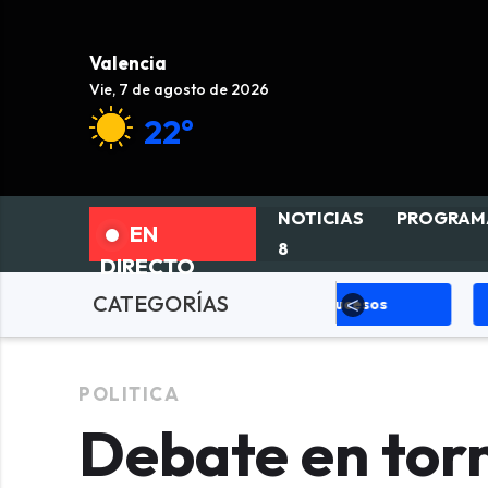
Valencia
Vie, 7 de agosto de 2026
22°
NOTICIAS
PROGRAM
EN
8
DIRECTO
CATEGORÍAS
LÍTICA
Sucesos
Deportes
POLITICA
Debate en torn