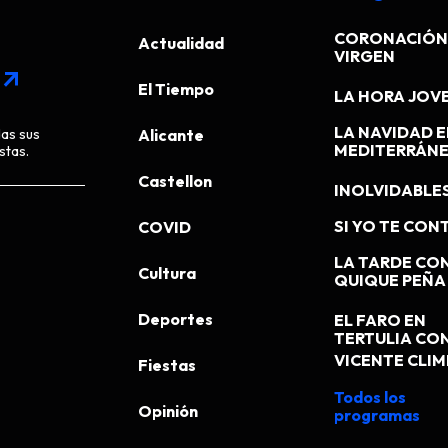
CORONACIÓN 
Actualidad
VIRGEN
arrow_outward
El Tiempo
LA HORA JOV
LA NAVIDAD E
das sus
Alicante
MEDITERRÁN
stas.
Castellon
INOLVIDABLE
SI YO TE CONT
COVID
LA TARDE CO
Cultura
QUIQUE PEÑA
Deportes
EL FARO EN
TERTULIA CO
VICENTE CLI
Fiestas
Todos los
Opinión
programas