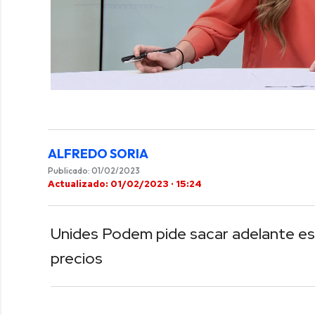
0
of
2
minutes,
10
seconds
Volume
ALFREDO SORIA
0%
Publicado: 01/02/2023
Actualizado: 01/02/2023 · 15:24
Unides Podem pide sacar adelante est
precios