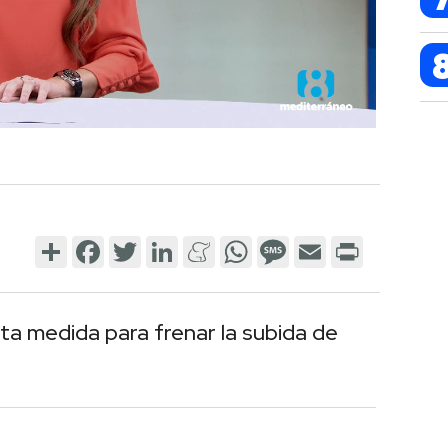
Share
Facebook
Twitter
LinkedIn
Meneame
WhatsApp
Message
Email
Print
a medida para frenar la subida de