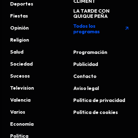
CLIMENT
Deportes
LA TARDE CON
Fiestas
QUIQUE PEÑA
Todos los
Opinión
arrow_outward
programas
Religion
Salud
Programación
Sociedad
Publicidad
Sucesos
Contacto
Television
Aviso legal
Valencia
Política de privacidad
Varios
Política de cookies
Economía
Politica