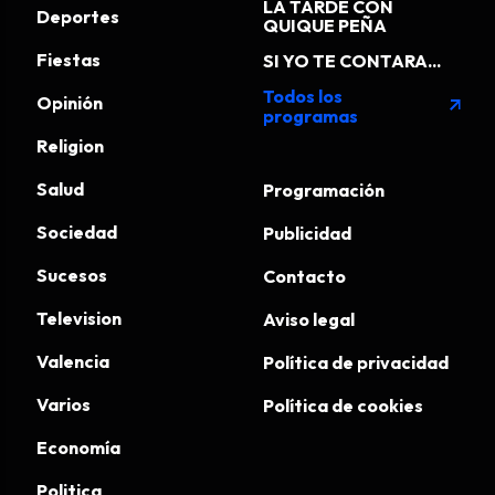
LA TARDE CON
Deportes
QUIQUE PEÑA
Fiestas
SI YO TE CONTARA...
Todos los
Opinión
arrow_outward
programas
Religion
Salud
Programación
Sociedad
Publicidad
Sucesos
Contacto
Television
Aviso legal
Valencia
Política de privacidad
Varios
Política de cookies
Economía
Politica