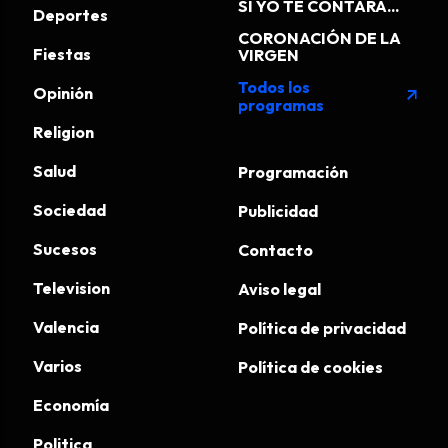
SI YO TE CONTARA...
Deportes
CORONACIÓN DE LA
Fiestas
VIRGEN
Todos los
Opinión
arrow_outward
programas
Religion
Salud
Programación
Sociedad
Publicidad
Sucesos
Contacto
Television
Aviso legal
Valencia
Política de privacidad
Varios
Política de cookies
Economía
Politica