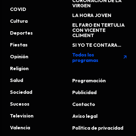
CORONACIÓN DE LA
VIRGEN
COVID
LA HORA JOVEN
Cultura
EL FARO EN TERTULIA
CON VICENTE
Deportes
CLIMENT
Fiestas
SI YO TE CONTARA...
Todos los
Opinión
arrow_outward
programas
Religion
Salud
Programación
Sociedad
Publicidad
Sucesos
Contacto
Television
Aviso legal
Valencia
Política de privacidad