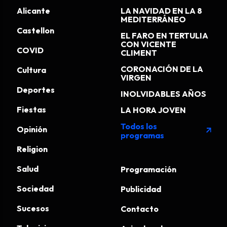
Alicante
LA NAVIDAD EN LA 8
MEDITERRÁNEO
Castellon
EL FARO EN TERTULIA
CON VICENTE
COVID
CLIMENT
CORONACIÓN DE LA
Cultura
VIRGEN
Deportes
INOLVIDABLES AÑOS
Fiestas
LA HORA JOVEN
Todos los
Opinión
arrow_outward
programas
Religion
Salud
Programación
Sociedad
Publicidad
Sucesos
Contacto