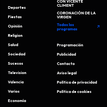
CON VICENTE
CLIMENT
Deportes
CORONACIÓN DE LA
Fiestas
VIRGEN
Todos los
Opinión
arrow_outward
programas
Religion
Salud
Programación
Sociedad
Publicidad
Sucesos
Contacto
Television
Aviso legal
Valencia
Política de privacidad
Varios
Política de cookies
Economía