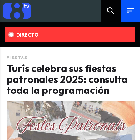
search
sort
DIRECTO
FIESTAS
Turís celebra sus fiestas
patronales 2025: consulta
toda la programación