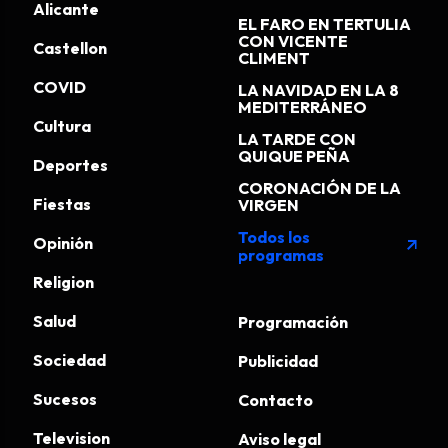
Alicante
EL FARO EN TERTULIA
CON VICENTE
Castellon
CLIMENT
COVID
LA NAVIDAD EN LA 8
MEDITERRÁNEO
Cultura
LA TARDE CON
QUIQUE PEÑA
Deportes
CORONACIÓN DE LA
Fiestas
VIRGEN
Todos los
Opinión
arrow_outward
programas
Religion
Salud
Programación
Sociedad
Publicidad
Sucesos
Contacto
Television
Aviso legal