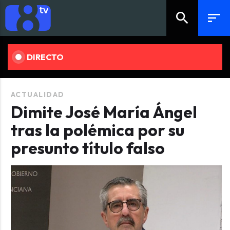
search
sort
DIRECTO
ACTUALIDAD
Dimite José María Ángel
tras la polémica por su
presunto título falso