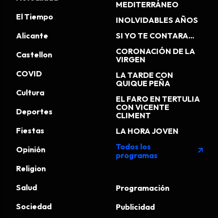
MEDITERRÁNEO
El Tiempo
INOLVIDABLES AÑOS
Alicante
SI YO TE CONTARA...
CORONACIÓN DE LA
Castellon
VIRGEN
COVID
LA TARDE CON
QUIQUE PEÑA
Cultura
EL FARO EN TERTULIA
CON VICENTE
Deportes
CLIMENT
Fiestas
LA HORA JOVEN
Todos los
Opinión
arrow_outward
programas
Religion
Salud
Programación
Sociedad
Publicidad