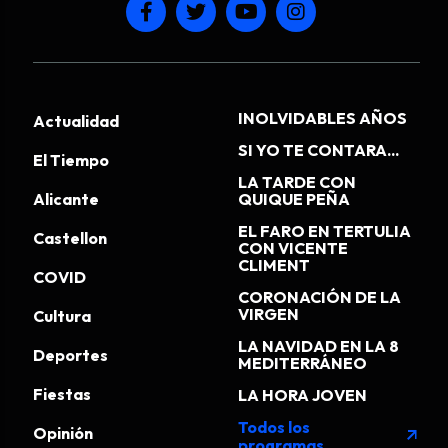
INOLVIDABLES AÑOS
Actualidad
SI YO TE CONTARA...
El Tiempo
LA TARDE CON
Alicante
QUIQUE PEÑA
EL FARO EN TERTULIA
Castellon
CON VICENTE
CLIMENT
COVID
CORONACIÓN DE LA
VIRGEN
Cultura
LA NAVIDAD EN LA 8
Deportes
MEDITERRÁNEO
Fiestas
LA HORA JOVEN
Todos los
Opinión
arrow_outward
programas