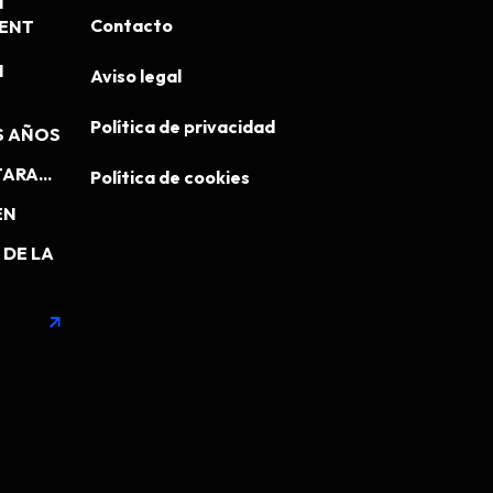
N
Contacto
MENT
N
Aviso legal
Política de privacidad
S AÑOS
ARA...
Política de cookies
EN
DE LA
arrow_outward