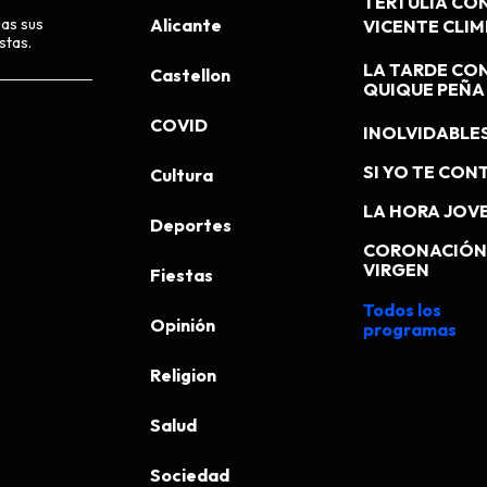
TERTULIA CO
das sus
Alicante
VICENTE CLI
stas.
LA TARDE CO
Castellon
QUIQUE PEÑA
COVID
INOLVIDABLE
SI YO TE CONT
Cultura
LA HORA JOV
Deportes
CORONACIÓN 
VIRGEN
Fiestas
Todos los
Opinión
programas
Religion
Salud
Sociedad