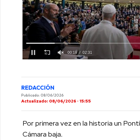
00:19
02:31
0
of
2
minutes,
31
seconds
Volume
REDACCIÓN
0%
Publicado: 08/06/2026
Actualizado: 08/06/2026 · 15:55
Por primera vez en la historia un Pont
Cámara baja.