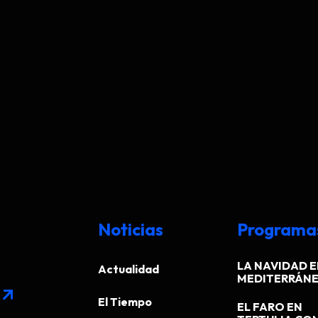
Noticias
Programa
LA NAVIDAD E
Actualidad
MEDITERRÁN
arrow_outward
El Tiempo
EL FARO EN