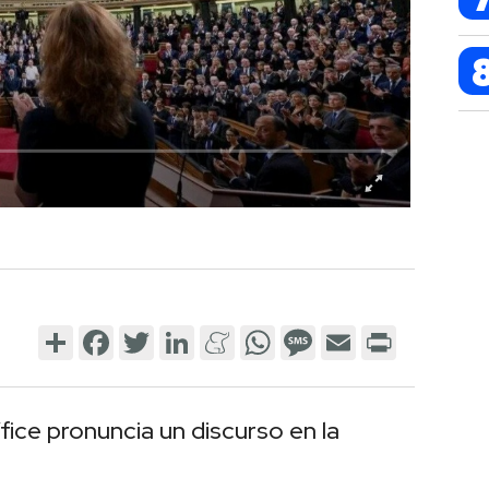
Share
Facebook
Twitter
LinkedIn
Meneame
WhatsApp
Message
Email
Print
ífice pronuncia un discurso en la