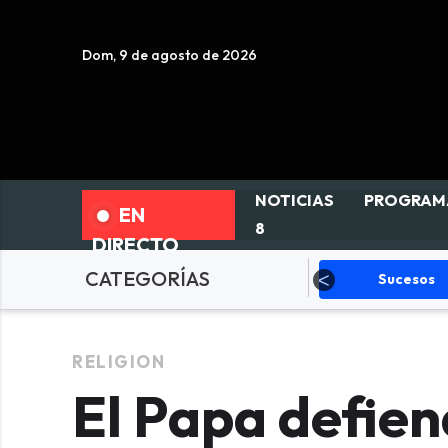
Dom, 9 de agosto de 2026
NOTICIAS
PROGRAM
EN
8
DIRECTO
CATEGORÍAS
olítica
Sucesos
Deportes
RELIGION
El Papa defien