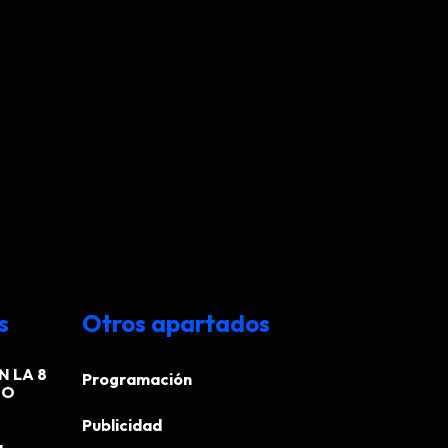
s
Otros apartados
N LA 8
Programación
EO
Publicidad